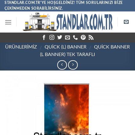
Skip
STANDLAR.COM.TR'YE HOŞGELDINIZ! TÜM SORULARINIZI BIZE
ÇEKINMEDEN SORABILIRSINIZ.
to
content
ÜRÜNLERİMİZ
QUICK (L) BANNER
QUICK BANNER
/
/
(L BANNER) TEK TARAFLI