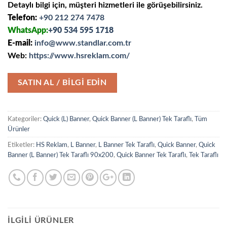
Detaylı bilgi için, müşteri hizmetleri ile görüşebilirsiniz.
Telefon:
+90 212 274 7478
WhatsApp:
+90 534 595 1718
E-mail:
info@www.standlar.com.tr
Web:
https://www.hsreklam.com/
SATIN AL / BİLGİ EDİN
Kategoriler:
Quick (L) Banner
,
Quick Banner (L Banner) Tek Taraflı
,
Tüm
Ürünler
Etiketler:
HS Reklam
,
L Banner
,
L Banner Tek Taraflı
,
Quick Banner
,
Quick
Banner (L Banner) Tek Taraflı 90x200
,
Quick Banner Tek Taraflı
,
Tek Taraflı
İLGILI ÜRÜNLER