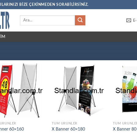
LARINIZI BIZE ÇEKINMEDEN SORABILIRSINIZ.
E
ŞIM
ÜRÜNLER
TÜM ÜRÜNLER
TÜM ÜRÜNLE
nner 60×160
X Banner 60×180
X Banner 8