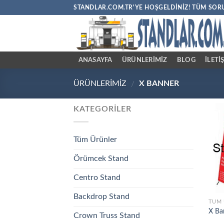
Skip
STANDLAR.COM.TR'YE HOŞGELDINIZ! TÜM SORU
to
content
ANASAYFA
ÜRÜNLERİMİZ
BLOG
İLETI
ÜRÜNLERİMİZ
X BANNER
/
KATEGORILER
Tüm Ürünler
Örümcek Stand
Centro Stand
Backdrop Stand
TÜM 
X Ba
Crown Truss Stand