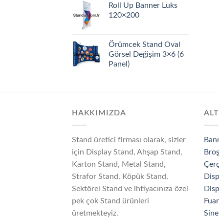
Roll Up Banner Luks
120×200
Örümcek Stand Oval
Görsel Değişim 3×6 (6
Panel)
HAKKIMIZDA
ALT
Stand üretici firması olarak, sizler
Ban
için Display Stand, Ahşap Stand,
Broş
Karton Stand, Metal Stand,
Çerç
Strafor Stand, Köpük Stand,
Disp
Sektörel Stand ve ihtiyacınıza özel
Disp
pek çok Stand ürünleri
Fuar
üretmekteyiz.
Sine