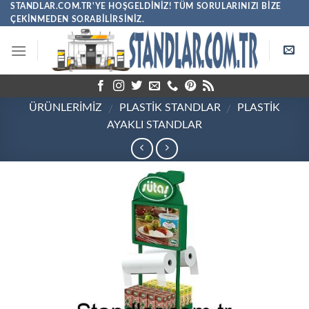
Skip
STANDLAR.COM.TR'YE HOŞGELDINIZ! TÜM SORULARINIZI BIZE
ÇEKINMEDEN SORABILIRSINIZ.
to
content
ÜRÜNLERİMİZ
PLASTIK STANDLAR
PLASTIK
/
/
AYAKLI STANDLAR