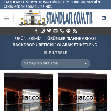
Skip
STANDLAR.COM.TR'YE HOŞGELDINIZ! TÜM SORULARINIZI BIZE
ÇEKINMEDEN SORABILIRSINIZ.
to
content
ÜRÜNLERİMİZ
ÜRÜNLER “SAHNE ARKASI
/
BACKDROP ÜRETICISI” OLARAK ETIKETLENDI
FILTRELE