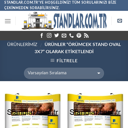
Skip
STANDLAR.COM.TR'YE HOŞGELDINIZ! TÜM SORULARINIZI BIZE
ÇEKINMEDEN SORABILIRSINIZ.
to
content
ÜRÜNLERİMİZ
ÜRÜNLER “ÖRÜMCEK STAND OVAL
/
3X7” OLARAK ETIKETLENDI
FILTRELE