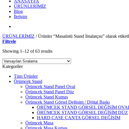
ANASAYFA
ÜRÜNLERİMİZ
Blog
İletişim
ÜRÜNLERİMİZ
/
Ürünler “Masaüstü Stand İmalatçısı” olarak etiket
Filtrele
Showing 1–12 of 63 results
Kategoriler
Tüm Ürünler
Örümcek Stand
Örümcek Stand Panel Oval
Örümcek Stand Panel Düz
Örümcek Stand Kumaş
Örümcek Stand Görsel Değişim / Dijital Baskı
ÖRÜMCEK STAND GÖRSEL DEĞİŞİM OVA
ÖRÜMCEK STAND GÖRSEL DEĞİŞİM DÜZ
HARD CASE ÇANTA GÖRSEL DEĞİŞİM
Örümcek Masa
Örümcek Masa Kumaş