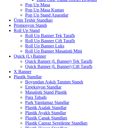
Pop Up Masa
Pop Up Masa Kumaş
Pop Up Stand Aparatlar
Ürün Teşhir Standları
Promosyon Standı
Roll Up Stand
Roll Up Banner Tek Taraflı
Roll Up Banner Çift Taraflı
Roll Up Banner Luks
Roll Up Banner Masaüstü Mini
Quick (L) Banner
Quick Banner (L Banner) Tek Taraflı
Quick Banner (L Banner) Çift Taraflı
X Banner
Plastik Standlar
Boyundan Askılı Tanıtım Standı
Enjeksiyon Standlar
Masaüstü Stand Plastik
Para Tabağı
Park Yapılamaz Standlar
Plastik Asalak Standlar
Plastik Ayaklı Standlar
Plastik Çanak Standları
Plastik Çapraz Sergileme Standları