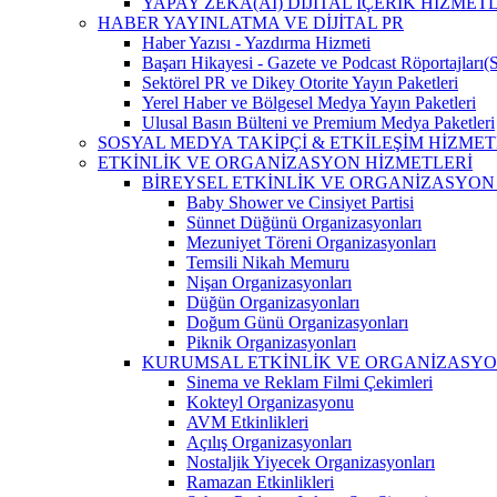
YAPAY ZEKA(AI) DİJİTAL İÇERİK HİZMET
HABER YAYINLATMA VE DİJİTAL PR
Haber Yazısı - Yazdırma Hizmeti
Başarı Hikayesi - Gazete ve Podcast Röportajları(
Sektörel PR ve Dikey Otorite Yayın Paketleri
Yerel Haber ve Bölgesel Medya Yayın Paketleri
Ulusal Basın Bülteni ve Premium Medya Paketleri
SOSYAL MEDYA TAKİPÇİ & ETKİLEŞİM HİZMET
ETKİNLİK VE ORGANİZASYON HİZMETLERİ
BİREYSEL ETKİNLİK VE ORGANİZASYON
Baby Shower ve Cinsiyet Partisi
Sünnet Düğünü Organizasyonları
Mezuniyet Töreni Organizasyonları
Temsili Nikah Memuru
Nişan Organizasyonları
Düğün Organizasyonları
Doğum Günü Organizasyonları
Piknik Organizasyonları
KURUMSAL ETKİNLİK VE ORGANİZASYO
Sinema ve Reklam Filmi Çekimleri
Kokteyl Organizasyonu
AVM Etkinlikleri
Açılış Organizasyonları
Nostaljik Yiyecek Organizasyonları
Ramazan Etkinlikleri