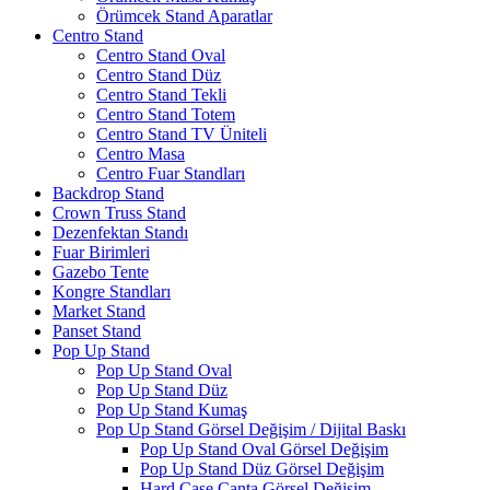
Örümcek Stand Aparatlar
Centro Stand
Centro Stand Oval
Centro Stand Düz
Centro Stand Tekli
Centro Stand Totem
Centro Stand TV Üniteli
Centro Masa
Centro Fuar Standları
Backdrop Stand
Crown Truss Stand
Dezenfektan Standı
Fuar Birimleri
Gazebo Tente
Kongre Standları
Market Stand
Panset Stand
Pop Up Stand
Pop Up Stand Oval
Pop Up Stand Düz
Pop Up Stand Kumaş
Pop Up Stand Görsel Değişim / Dijital Baskı
Pop Up Stand Oval Görsel Değişim
Pop Up Stand Düz Görsel Değişim
Hard Case Çanta Görsel Değişim