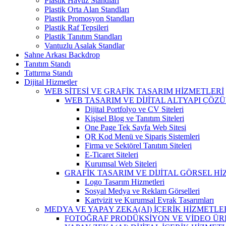
Plastik Havuz Standları
Plastik Orta Alan Standları
Plastik Promosyon Standları
Plastik Raf Tepsileri
Plastik Tanıtım Standları
Vantuzlu Asalak Standlar
Sahne Arkası Backdrop
Tanıtım Standı
Tattırma Standı
Dijital Hizmetler
WEB SİTESİ VE GRAFİK TASARIM HİZMETLERİ
WEB TASARIM VE DİJİTAL ALTYAPI ÇÖZ
Dijital Portfolyo ve CV Siteleri
Kişisel Blog ve Tanıtım Siteleri
One Page Tek Sayfa Web Sitesi
QR Kod Menü ve Sipariş Sistemleri
Firma ve Sektörel Tanıtım Siteleri
E-Ticaret Siteleri
Kurumsal Web Siteleri
GRAFİK TASARIM VE DİJİTAL GÖRSEL H
Logo Tasarım Hizmetleri
Sosyal Medya ve Reklam Görselleri
Kartvizit ve Kurumsal Evrak Tasarımları
MEDYA VE YAPAY ZEKA(AI) İÇERİK HİZMETLE
FOTOĞRAF PRODÜKSİYON VE VİDEO ÜR