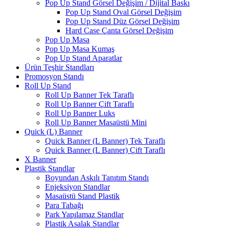
Pop Up Stand Görsel Değişim / Dijital Baskı
Pop Up Stand Oval Görsel Değişim
Pop Up Stand Düz Görsel Değişim
Hard Case Çanta Görsel Değişim
Pop Up Masa
Pop Up Masa Kumaş
Pop Up Stand Aparatlar
Ürün Teşhir Standları
Promosyon Standı
Roll Up Stand
Roll Up Banner Tek Taraflı
Roll Up Banner Çift Taraflı
Roll Up Banner Luks
Roll Up Banner Masaüstü Mini
Quick (L) Banner
Quick Banner (L Banner) Tek Taraflı
Quick Banner (L Banner) Çift Taraflı
X Banner
Plastik Standlar
Boyundan Askılı Tanıtım Standı
Enjeksiyon Standlar
Masaüstü Stand Plastik
Para Tabağı
Park Yapılamaz Standlar
Plastik Asalak Standlar