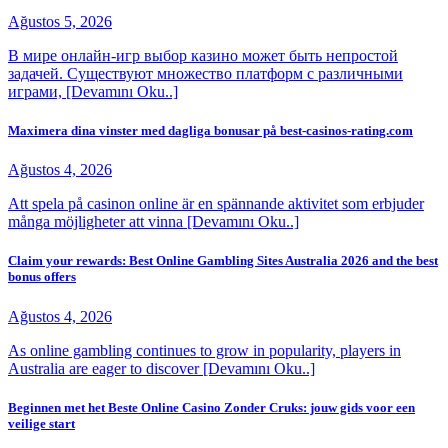
Ağustos 5, 2026
В мире онлайн-игр выбор казино может быть непростой
задачей. Существуют множество платформ с различными
играми, [Devamını Oku..]
Maximera dina vinster med dagliga bonusar på best-casinos-rating.com
Ağustos 4, 2026
Att spela på casinon online är en spännande aktivitet som erbjuder
många möjligheter att vinna [Devamını Oku..]
Claim your rewards: Best Online Gambling Sites Australia 2026 and the best
bonus offers
Ağustos 4, 2026
As online gambling continues to grow in popularity, players in
Australia are eager to discover [Devamını Oku..]
Beginnen met het Beste Online Casino Zonder Cruks: jouw gids voor een
veilige start