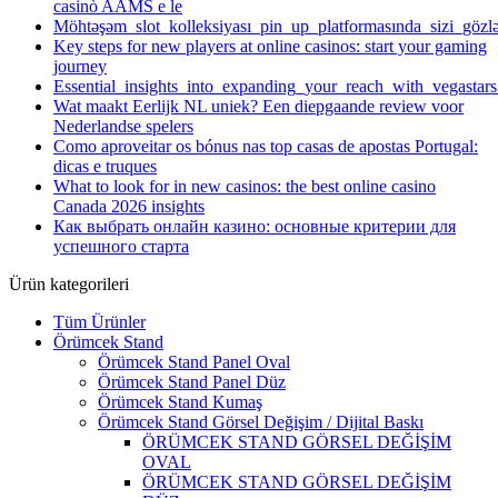
casinò AAMS e le
Möhtəşəm_slot_kolleksiyası_pin_up_platformasında_sizi_göz
Key steps for new players at online casinos: start your gaming
journey
Essential_insights_into_expanding_your_reach_with_vegasta
Wat maakt Eerlijk NL uniek? Een diepgaande review voor
Nederlandse spelers
Como aproveitar os bónus nas top casas de apostas Portugal:
dicas e truques
What to look for in new casinos: the best online casino
Canada 2026 insights
Как выбрать онлайн казино: основные критерии для
успешного старта
Ürün kategorileri
Tüm Ürünler
Örümcek Stand
Örümcek Stand Panel Oval
Örümcek Stand Panel Düz
Örümcek Stand Kumaş
Örümcek Stand Görsel Değişim / Dijital Baskı
ÖRÜMCEK STAND GÖRSEL DEĞİŞİM
OVAL
ÖRÜMCEK STAND GÖRSEL DEĞİŞİM