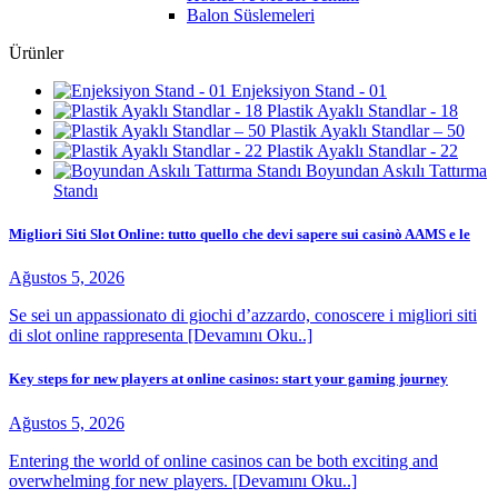
Balon Süslemeleri
Ürünler
Enjeksiyon Stand - 01
Plastik Ayaklı Standlar - 18
Plastik Ayaklı Standlar – 50
Plastik Ayaklı Standlar - 22
Boyundan Askılı Tattırma
Standı
Migliori Siti Slot Online: tutto quello che devi sapere sui casinò AAMS e le
Ağustos 5, 2026
Se sei un appassionato di giochi d’azzardo, conoscere i migliori siti
di slot online rappresenta [Devamını Oku..]
Key steps for new players at online casinos: start your gaming journey
Ağustos 5, 2026
Entering the world of online casinos can be both exciting and
overwhelming for new players. [Devamını Oku..]