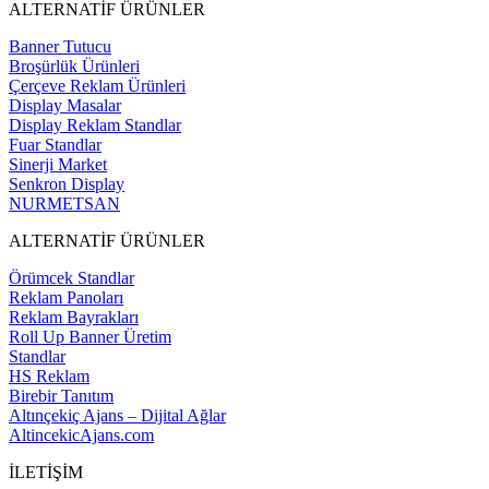
ALTERNATİF ÜRÜNLER
Banner Tutucu
Broşürlük Ürünleri
Çerçeve Reklam Ürünleri
Display Masalar
Display Reklam Standlar
Fuar Standlar
Sinerji Market
Senkron Display
NURMETSAN
ALTERNATİF ÜRÜNLER
Örümcek Standlar
Reklam Panoları
Reklam Bayrakları
Roll Up Banner Üretim
Standlar
HS Reklam
Birebir Tanıtım
Altınçekiç Ajans – Dijital Ağlar
AltincekicAjans.com
İLETİŞİM