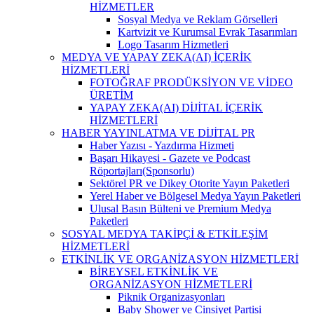
HİZMETLER
Sosyal Medya ve Reklam Görselleri
Kartvizit ve Kurumsal Evrak Tasarımları
Logo Tasarım Hizmetleri
MEDYA VE YAPAY ZEKA(AI) İÇERİK
HİZMETLERİ
FOTOĞRAF PRODÜKSİYON VE VİDEO
ÜRETİM
YAPAY ZEKA(AI) DİJİTAL İÇERİK
HİZMETLERİ
HABER YAYINLATMA VE DİJİTAL PR
Haber Yazısı - Yazdırma Hizmeti
Başarı Hikayesi - Gazete ve Podcast
Röportajları(Sponsorlu)
Sektörel PR ve Dikey Otorite Yayın Paketleri
Yerel Haber ve Bölgesel Medya Yayın Paketleri
Ulusal Basın Bülteni ve Premium Medya
Paketleri
SOSYAL MEDYA TAKİPÇİ & ETKİLEŞİM
HİZMETLERİ
ETKİNLİK VE ORGANİZASYON HİZMETLERİ
BİREYSEL ETKİNLİK VE
ORGANİZASYON HİZMETLERİ
Piknik Organizasyonları
Baby Shower ve Cinsiyet Partisi