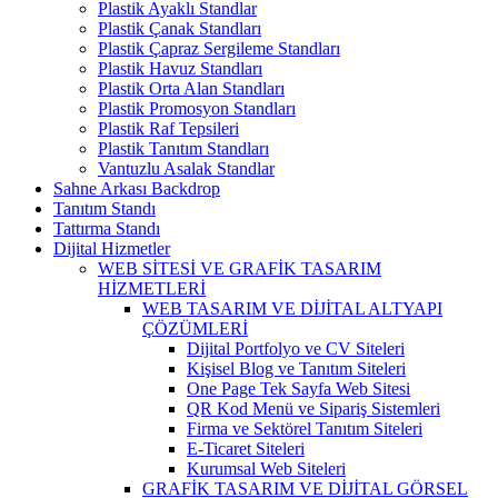
Plastik Ayaklı Standlar
Plastik Çanak Standları
Plastik Çapraz Sergileme Standları
Plastik Havuz Standları
Plastik Orta Alan Standları
Plastik Promosyon Standları
Plastik Raf Tepsileri
Plastik Tanıtım Standları
Vantuzlu Asalak Standlar
Sahne Arkası Backdrop
Tanıtım Standı
Tattırma Standı
Dijital Hizmetler
WEB SİTESİ VE GRAFİK TASARIM
HİZMETLERİ
WEB TASARIM VE DİJİTAL ALTYAPI
ÇÖZÜMLERİ
Dijital Portfolyo ve CV Siteleri
Kişisel Blog ve Tanıtım Siteleri
One Page Tek Sayfa Web Sitesi
QR Kod Menü ve Sipariş Sistemleri
Firma ve Sektörel Tanıtım Siteleri
E-Ticaret Siteleri
Kurumsal Web Siteleri
GRAFİK TASARIM VE DİJİTAL GÖRSEL