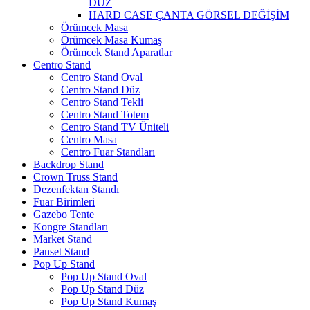
DÜZ
HARD CASE ÇANTA GÖRSEL DEĞİŞİM
Örümcek Masa
Örümcek Masa Kumaş
Örümcek Stand Aparatlar
Centro Stand
Centro Stand Oval
Centro Stand Düz
Centro Stand Tekli
Centro Stand Totem
Centro Stand TV Üniteli
Centro Masa
Centro Fuar Standları
Backdrop Stand
Crown Truss Stand
Dezenfektan Standı
Fuar Birimleri
Gazebo Tente
Kongre Standları
Market Stand
Panset Stand
Pop Up Stand
Pop Up Stand Oval
Pop Up Stand Düz
Pop Up Stand Kumaş