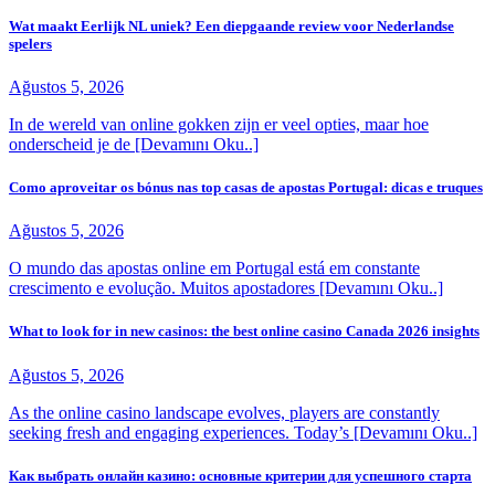
Wat maakt Eerlijk NL uniek? Een diepgaande review voor Nederlandse
spelers
Ağustos 5, 2026
In de wereld van online gokken zijn er veel opties, maar hoe
onderscheid je de [Devamını Oku..]
Como aproveitar os bónus nas top casas de apostas Portugal: dicas e truques
Ağustos 5, 2026
O mundo das apostas online em Portugal está em constante
crescimento e evolução. Muitos apostadores [Devamını Oku..]
What to look for in new casinos: the best online casino Canada 2026 insights
Ağustos 5, 2026
As the online casino landscape evolves, players are constantly
seeking fresh and engaging experiences. Today’s [Devamını Oku..]
Как выбрать онлайн казино: основные критерии для успешного старта