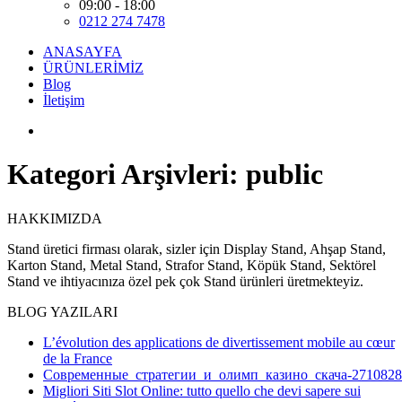
09:00 - 18:00
0212 274 7478
ANASAYFA
ÜRÜNLERİMİZ
Blog
İletişim
Kategori Arşivleri:
public
HAKKIMIZDA
Stand üretici firması olarak, sizler için Display Stand, Ahşap Stand,
Karton Stand, Metal Stand, Strafor Stand, Köpük Stand, Sektörel
Stand ve ihtiyacınıza özel pek çok Stand ürünleri üretmekteyiz.
BLOG YAZILARI
L’évolution des applications de divertissement mobile au cœur
de la France
Современные_стратегии_и_олимп_казино_скача-2710828
Migliori Siti Slot Online: tutto quello che devi sapere sui