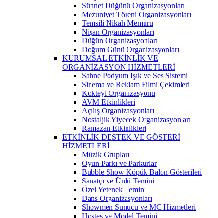
Sünnet Düğünü Organizasyonları
Mezuniyet Töreni Organizasyonları
Temsili Nikah Memuru
Nişan Organizasyonları
Düğün Organizasyonları
Doğum Günü Organizasyonları
KURUMSAL ETKİNLİK VE
ORGANİZASYON HİZMETLERİ
Sahne Podyum Işık ve Ses Sistemi
Sinema ve Reklam Filmi Çekimleri
Kokteyl Organizasyonu
AVM Etkinlikleri
Açılış Organizasyonları
Nostaljik Yiyecek Organizasyonları
Ramazan Etkinlikleri
ETKİNLİK DESTEK VE GÖSTERİ
HİZMETLERİ
Müzik Grupları
Oyun Parkı ve Parkurlar
Bubble Show Köpük Balon Gösterileri
Sanatçı ve Ünlü Temini
Özel Yetenek Temini
Dans Organizasyonları
Showmen Sunucu ve MC Hizmetleri
Hostes ve Model Temini