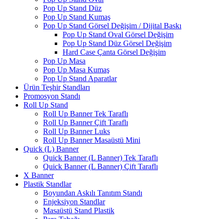
Pop Up Stand Düz
Pop Up Stand Kumaş
Pop Up Stand Görsel Değişim / Dijital Baskı
Pop Up Stand Oval Görsel Değişim
Pop Up Stand Düz Görsel Değişim
Hard Case Çanta Görsel Değişim
Pop Up Masa
Pop Up Masa Kumaş
Pop Up Stand Aparatlar
Ürün Teşhir Standları
Promosyon Standı
Roll Up Stand
Roll Up Banner Tek Taraflı
Roll Up Banner Çift Taraflı
Roll Up Banner Luks
Roll Up Banner Masaüstü Mini
Quick (L) Banner
Quick Banner (L Banner) Tek Taraflı
Quick Banner (L Banner) Çift Taraflı
X Banner
Plastik Standlar
Boyundan Askılı Tanıtım Standı
Enjeksiyon Standlar
Masaüstü Stand Plastik