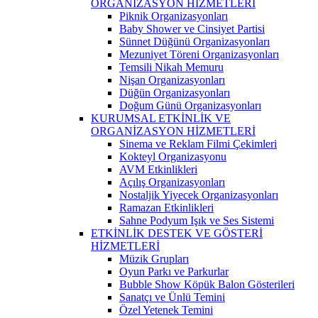
ORGANİZASYON HİZMETLERİ
Piknik Organizasyonları
Baby Shower ve Cinsiyet Partisi
Sünnet Düğünü Organizasyonları
Mezuniyet Töreni Organizasyonları
Temsili Nikah Memuru
Nişan Organizasyonları
Düğün Organizasyonları
Doğum Günü Organizasyonları
KURUMSAL ETKİNLİK VE
ORGANİZASYON HİZMETLERİ
Sinema ve Reklam Filmi Çekimleri
Kokteyl Organizasyonu
AVM Etkinlikleri
Açılış Organizasyonları
Nostaljik Yiyecek Organizasyonları
Ramazan Etkinlikleri
Sahne Podyum Işık ve Ses Sistemi
ETKİNLİK DESTEK VE GÖSTERİ
HİZMETLERİ
Müzik Grupları
Oyun Parkı ve Parkurlar
Bubble Show Köpük Balon Gösterileri
Sanatçı ve Ünlü Temini
Özel Yetenek Temini