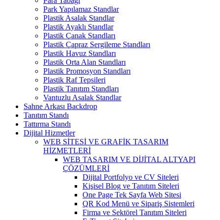
Para Tabağı
Park Yapılamaz Standlar
Plastik Asalak Standlar
Plastik Ayaklı Standlar
Plastik Çanak Standları
Plastik Çapraz Sergileme Standları
Plastik Havuz Standları
Plastik Orta Alan Standları
Plastik Promosyon Standları
Plastik Raf Tepsileri
Plastik Tanıtım Standları
Vantuzlu Asalak Standlar
Sahne Arkası Backdrop
Tanıtım Standı
Tattırma Standı
Dijital Hizmetler
WEB SİTESİ VE GRAFİK TASARIM
HİZMETLERİ
WEB TASARIM VE DİJİTAL ALTYAPI
ÇÖZÜMLERİ
Dijital Portfolyo ve CV Siteleri
Kişisel Blog ve Tanıtım Siteleri
One Page Tek Sayfa Web Sitesi
QR Kod Menü ve Sipariş Sistemleri
Firma ve Sektörel Tanıtım Siteleri