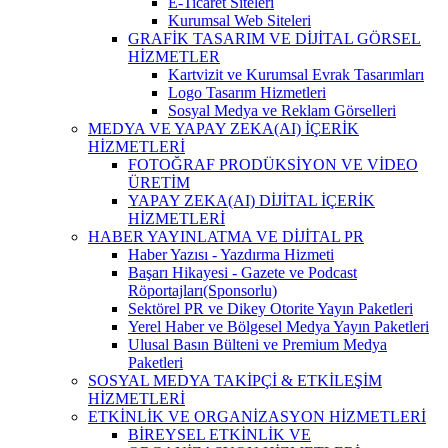
E-Ticaret Siteleri
Kurumsal Web Siteleri
GRAFİK TASARIM VE DİJİTAL GÖRSEL
HİZMETLER
Kartvizit ve Kurumsal Evrak Tasarımları
Logo Tasarım Hizmetleri
Sosyal Medya ve Reklam Görselleri
MEDYA VE YAPAY ZEKA(AI) İÇERİK
HİZMETLERİ
FOTOĞRAF PRODÜKSİYON VE VİDEO
ÜRETİM
YAPAY ZEKA(AI) DİJİTAL İÇERİK
HİZMETLERİ
HABER YAYINLATMA VE DİJİTAL PR
Haber Yazısı - Yazdırma Hizmeti
Başarı Hikayesi - Gazete ve Podcast
Röportajları(Sponsorlu)
Sektörel PR ve Dikey Otorite Yayın Paketleri
Yerel Haber ve Bölgesel Medya Yayın Paketleri
Ulusal Basın Bülteni ve Premium Medya
Paketleri
SOSYAL MEDYA TAKİPÇİ & ETKİLEŞİM
HİZMETLERİ
ETKİNLİK VE ORGANİZASYON HİZMETLERİ
BİREYSEL ETKİNLİK VE