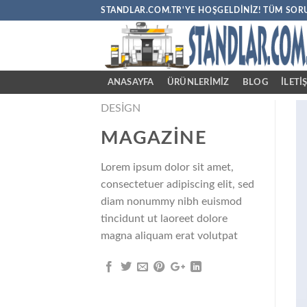
Skip
STANDLAR.COM.TR'YE HOŞGELDINIZ! TÜM SORU
to
content
ANASAYFA
ÜRÜNLERİMİZ
BLOG
İLETI
DESIGN
MAGAZINE
Lorem ipsum dolor sit amet,
consectetuer adipiscing elit, sed
diam nonummy nibh euismod
tincidunt ut laoreet dolore
magna aliquam erat volutpat