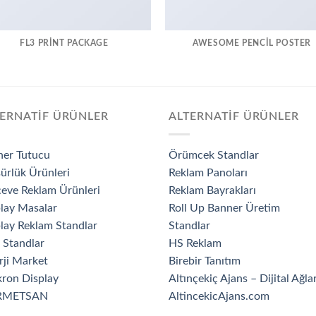
FL3 PRINT PACKAGE
AWESOME PENCIL POSTER
ERNATİF ÜRÜNLER
ALTERNATİF ÜRÜNLER
ner Tutucu
Örümcek Standlar
ürlük Ürünleri
Reklam Panoları
eve Reklam Ürünleri
Reklam Bayrakları
lay Masalar
Roll Up Banner Üretim
lay Reklam Standlar
Standlar
 Standlar
HS Reklam
rji Market
Birebir Tanıtım
ron Display
Altınçekiç Ajans – Dijital Ağla
RMETSAN
AltincekicAjans.com