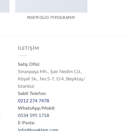
PORTFOLIO TYPOGRAPHY
FLATSOME PO
İLETİŞİM
Satış Ofisi:
Sinanpaşa Mh., Şair Nedim Cd.,
Köşeli Sk., No:5-7, D:4, Beşiktaş/
İstanbul
Sabit Telefon:
0212 274 7478
WhatsApp/Mobil:
r
0534 595 1718
E-Posta:
info@hsreklam.com