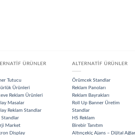
ERNATİF ÜRÜNLER
ALTERNATİF ÜRÜNLER
ner Tutucu
Örümcek Standlar
ürlük Ürünleri
Reklam Panoları
eve Reklam Ürünleri
Reklam Bayrakları
lay Masalar
Roll Up Banner Üretim
lay Reklam Standlar
Standlar
 Standlar
HS Reklam
rji Market
Birebir Tanıtım
ron Display
Altınçekiç Ajans – Dijital Ağla